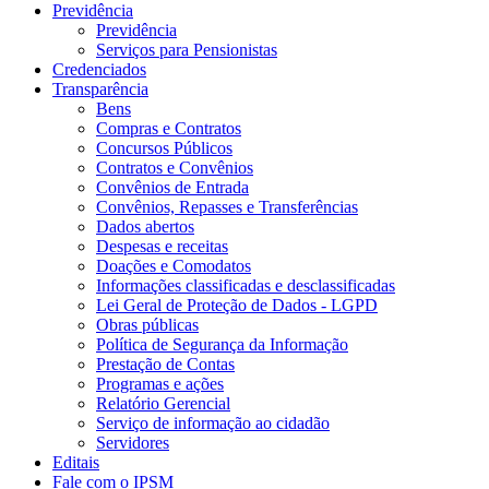
Previdência
Previdência
Serviços para Pensionistas
Credenciados
Transparência
Bens
Compras e Contratos
Concursos Públicos
Contratos e Convênios
Convênios de Entrada
Convênios, Repasses e Transferências
Dados abertos
Despesas e receitas
Doações e Comodatos
Informações classificadas e desclassificadas
Lei Geral de Proteção de Dados - LGPD
Obras públicas
Política de Segurança da Informação
Prestação de Contas
Programas e ações
Relatório Gerencial
Serviço de informação ao cidadão
Servidores
Editais
Fale com o IPSM